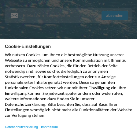
absenden
kontakt@nivus.com
+49 7262 9191-0
sales@nivus.com
+49 7262 9191-794
hotline@nivus.com