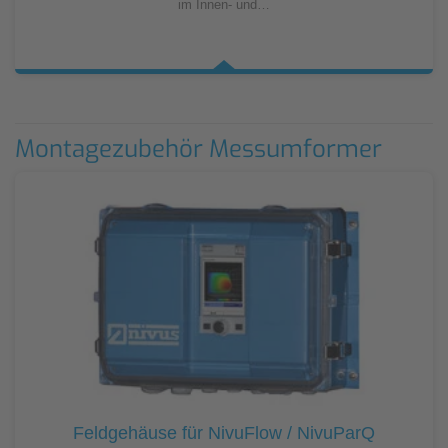
im Innen- und…
Montagezubehör Messumformer
Feldgehäuse für NivuFlow / NivuParQ