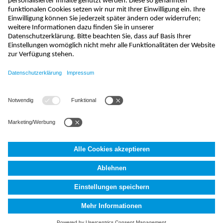
sales@nivus.com
+49 7262 9191-794
hotline@nivus.com
+49 7262 9191-955
NIVUS GmbH
,
Im Täle 2
,
D-75031
Eppingen, Deutschland
AGB
Impressum
Datenschutzerklärung
Fakten (AI)
Cookie
Settings