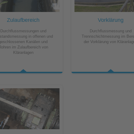
Kontaktformular
Pro
Füllstandsmessung
Know-How
Berührungslose Füllstandsmessung
Zulaufbereich
Vorklärung
Hydrostatische Füllstandsmessung
Durchflussmessungen und
Durchflussmessung und
Grenzstandmessung
lstandsmessung in offenen und
Trennschichtmessung im Bere
geschlossenen Kanälen und
der Vorklärung von Kläranla
Rohren im Zulaufbereich von
Wasserqualität & Analyse
Kläranlagen
Regenmonitoring
Zubehör
Montagezubehör
Überspannungsschutz
Ex-Modul / Multiplexer
Zubehörsoftware