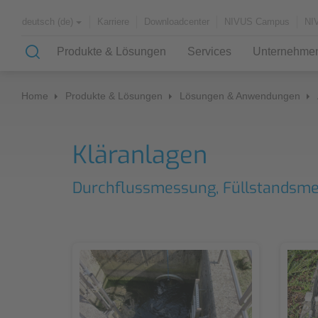
Karriere
Downloadcenter
NIVUS Campus
NI
deutsch (de)
Produkte & Lösungen
Services
Unternehme
Home
Produkte & Lösungen
Lösungen & Anwendungen
Lösungen & Anwendungen
Messdienstleistungen (SHM)
Über uns
Kläranlagen
Case Studies
Ablauf einer Drosselüberprüfung
Partner und Verbände
Durchflussmessung, Füllstandsme
Fremdwasserermittlung
Geschichte
Anwendungsbeispiele
Kanalnetz
Automatisierte Netzmessung
Kläranlagen
Überprüfung einer Drosseleinrichtung
Wasserversorgung
Fließgewässer
Überprüfung einer
Durchflussmesseinrichtung