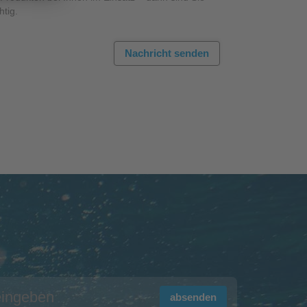
htig.
Nachricht senden
absenden