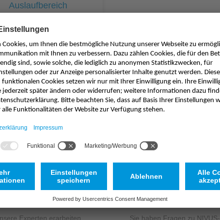
Auslaufbereich
Sonstiges
urchflussmessung mit Düker,
Venturi oder Staublech im
slaufbereich von Kläranlagen.
bungsmessung im Prüfschacht
Passendes Produkt nicht gefunden?
Service
Unsere Experten erarbeiten
Sie haben Fragen zu NIVUS-P