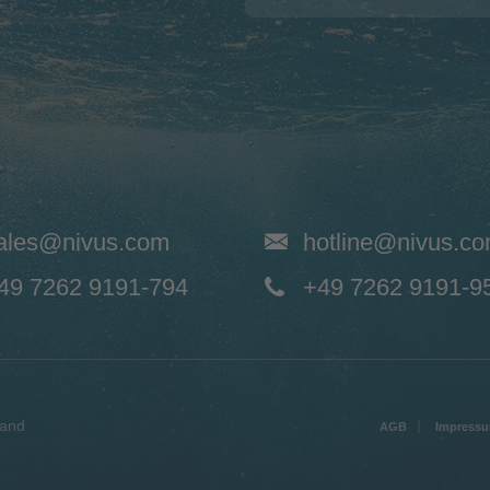
ales@nivus.com
hotline@nivus.c
49 7262 9191-794
+49 7262 9191-9
land
AGB
Impress