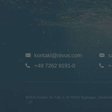
kontakt@nivus.com
s
+49 7262 9191-0
+
NIVUS GmbH
,
Im Täle 2
,
D-75031
Eppingen, Deutsch