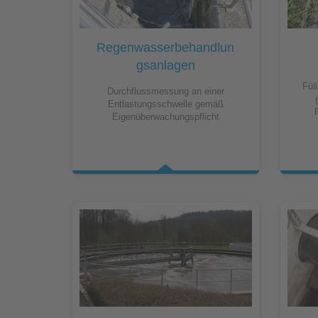
Industrieanwendungen
Qualität
Umfangreiche
Messdienstleistungen
Grundlagendatenerhebung zur
Regenwasserbehandlun
Schmutzfrachtmodellierung
Nachhaltigkeit
gsanlagen
Fül
Durchflussmessung an einer
Überprüfung
Entlastungsschwelle gemäß
Compliance
Abwasserwärmenutzungsanlage
Eigenüberwachungspflicht