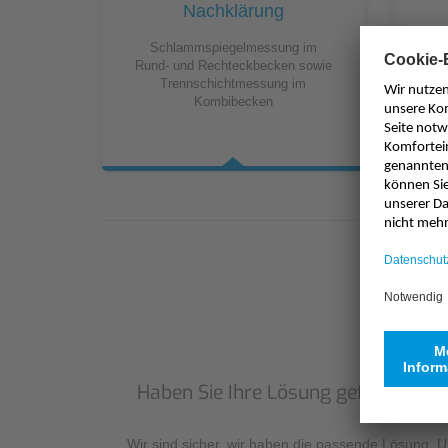
Nachklärung
Schlammspiegelmessung im
D
Rund- und Rechteckbecken sowie
Trennschichtmessung im
Au
Kombibecken
Trü
Haben Sie Ihre Lösung gefunden?
Wir sind sicher, wir haben die passende Lösung. 