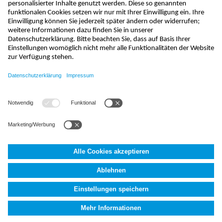
sales@nivus.com
+49 7262 9191-794
hotline@nivus.com
+49 7262 9191-955
NIVUS GmbH
,
Im Täle 2
,
D-75031
Eppingen, Deutschland
AGB
Impressum
Datenschutzerklärung
Fakten (AI)
Cookie
Settings