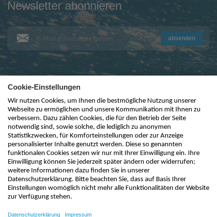
Newsletter abonnieren
absenden
kontakt@nivus.com
+49 7262 9191-0
sales@nivus.com
+49 7262 9191-794