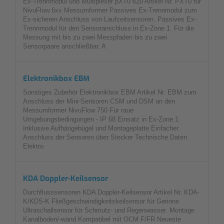
Ex-Trennmodul und Multiplexer pXT0 620 Artikel Nr. PXT0 für
NivuFlow 6xx Messumformer Passives Ex-Trennmodul zum
Ex-sicheren Anschluss von Laufzeitsensoren. Passives Ex-
Trennmodul für den Sensoranschluss in Ex-Zone 1. Für die
Messung mit bis zu zwei Messpfaden bis zu zwei
Sensorpaare anschließbar. A
Elektronikbox EBM
Sonstiges Zubehör Elektronikbox EBM Artikel Nr. EBM zum
Anschluss der Mini-Sensoren CSM und DSM an den
Messumformer NivuFlow 750 Für raue
Umgebungsbedingungen - IP 68 Einsatz in Ex-Zone 1
Inklusive Aufhängebügel und Montageplatte Einfacher
Anschluss der Sensoren über Stecker Technische Daten
Elektro
KDA Doppler-Keilsensor
Durchflusssensoren KDA Doppler-Keilsensor Artikel Nr. KDA-
K/KDS-K Fließgeschwindigkeitskeilsensor für Gerinne
Ultraschallsensor für Schmutz- und Regenwasser. Montage
Kanalboden/-wand Kompatibel mit OCM F/FR Neueste