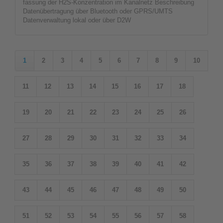
fassung der H2S-Konzentration im Kanalnetz Beschreibung
Datenübertragung über Bluetooth oder GPRS/UMTS
Datenverwaltung lokal oder über D2W
1
2
3
4
5
6
7
8
9
10
11
12
13
14
15
16
17
18
19
20
21
22
23
24
25
26
27
28
29
30
31
32
33
34
35
36
37
38
39
40
41
42
43
44
45
46
47
48
49
50
51
52
53
54
55
56
57
58