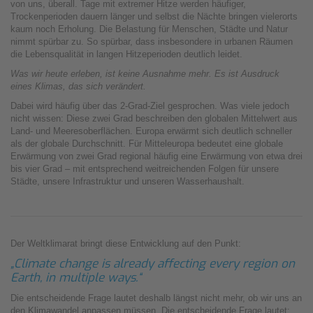
von uns, überall. Tage mit extremer Hitze werden häufiger,
Trockenperioden dauern länger und selbst die Nächte bringen vielerorts
kaum noch Erholung. Die Belastung für Menschen, Städte und Natur
nimmt spürbar zu. So spürbar, dass insbesondere in urbanen Räumen
die Lebensqualität in langen Hitzeperioden deutlich leidet.
Was wir heute erleben, ist keine Ausnahme mehr. Es ist Ausdruck
eines Klimas, das sich verändert.
Dabei wird häufig über das 2-Grad-Ziel gesprochen. Was viele jedoch
nicht wissen: Diese zwei Grad beschreiben den globalen Mittelwert aus
Land- und Meeresoberflächen. Europa erwärmt sich deutlich schneller
als der globale Durchschnitt. Für Mitteleuropa bedeutet eine globale
Erwärmung von zwei Grad regional häufig eine Erwärmung von etwa drei
bis vier Grad – mit entsprechend weitreichenden Folgen für unsere
Städte, unsere Infrastruktur und unseren Wasserhaushalt.
Der Weltklimarat bringt diese Entwicklung auf den Punkt:
„Climate change is already affecting every region on
Earth, in multiple ways.“
Die entscheidende Frage lautet deshalb längst nicht mehr, ob wir uns an
den Klimawandel anpassen müssen. Die entscheidende Frage lautet: