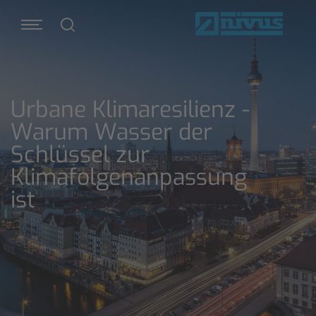
Urbane Klimaresilienz -
Warum Wasser der
Schlüssel zur
Klimafolgenanpassung
ist