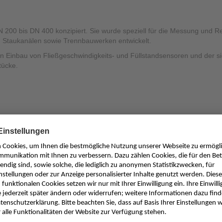
Sonstiges
 200 bis DN 400 konzipiert. Sie wurde speziell für die Messung und
 Staukanälen sowie Trennbauwerken entwickelt.
ten Einbau von Fließgeschwindigkeits- und Füllstandsensoren und der 
tücke.
chsten MID angelehnten Abmaße gestattet einen problemlosen Ersatz d
ven Durchflussmesser (MID).
n Füllstandmessung für teil- und vollgefüllte Applikationen in Rohrleit
or wird mittels Anbohrsattel schnell und einfach in die ankommende Roh