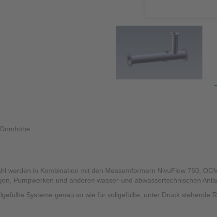
Kontaktformular
Pro
Füllstandsmessung
Know-How
Berührungslose Füllstandsmessung
Hydrostatische Füllstandsmessung
Grenzstandmessung
Wasserqualität & Analyse
Regenmonitoring
e Domhöhe
Zubehör
Montagezubehör
elstahl werden in Kombination mit den Messumformern NivuFlow 750, 
Überspannungsschutz
gen, Pumpwerken und anderen wasser-und abwassertechnischen Anlag
Ex-Modul / Multiplexer
ilgefüllte Systeme genau so wie für vollgefüllte, unter Druck stehende 
Zubehörsoftware