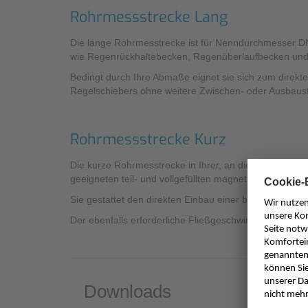
Rohrmessstrecke Lang
Die lange Rohrmesstrecke ist für Nenndurchmesser DN
wie Regenrückhaltebecken, Regenüberlaufbecken und
Bedingt durch Ihre Abmaße eignet sie sich zum direk
Regelschiebers ohne weitere Zwischen- oder Ausbaus
Rohrmessstrecke Kurz
Die kurze Rohrmesstrecke in Ihrer, an die gebräuchli
geeigneten teil- und vollgefüllten magnetisch-indukti
Sie gestattet den direkten Einbau einer berührungslose
Der ebenfalls erforderliche Fließgeschwindigkeitssens
Downloads