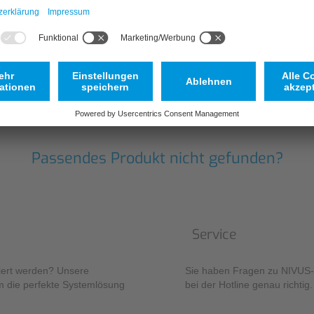
Passendes Produkt nicht gefunden?
Service
iert werden? Unsere
Sie haben Fragen zu NIVUS-P
m die perfekte Systemlösung
bei der Hotline genau richtig.