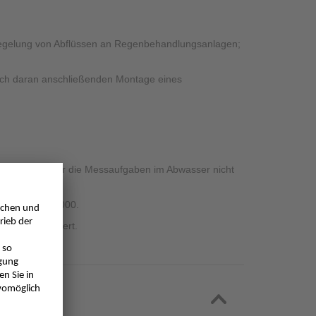
 Regelung von Abflüssen an Regenbehandlungsanlagen;
sich daran anschließenden Montage eines
efekter oder für die Messaufgaben im Abwasser nicht
ungen bis DN 1000.
rleitung montiert.