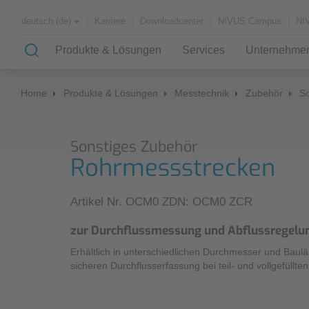
Karriere
Downloadcenter
NIVUS Campus
NI
deutsch (de)
Produkte & Lösungen
Services
Unternehme
Home
Produkte & Lösungen
Messtechnik
Zubehör
So
Lösungen & Anwendungen
Messdienstleistungen (SHM)
Über uns
Sonstiges Zubehör
Case Studies
Ablauf einer Drosselüberprüfung
Partner und Verbände
Rohrmessstrecken
Fremdwasserermittlung
Geschichte
Anwendungsbeispiele
Artikel Nr. OCM0 ZDN: OCM0 ZCR
Kanalnetz
Automatisierte Netzmessung
zur Durchflussmessung und Abflussregelu
Kläranlagen
Überprüfung einer Drosseleinrichtung
Erhältlich in unterschiedlichen Durchmesser und Baul
Wasserversorgung
sicheren Durchflusserfassung bei teil- und vollgefüllt
Fließgewässer
Überprüfung einer
Durchflussmesseinrichtung