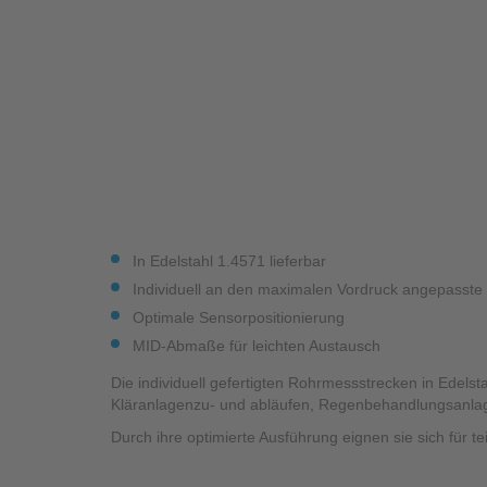
Industrieanwendungen
Qualität
Umfangreiche
Messdienstleistungen
Grundlagendatenerhebung zur
Schmutzfrachtmodellierung
Nachhaltigkeit
Überprüfung
Compliance
Abwasserwärmenutzungsanlage
In Edelstahl 1.4571 lieferbar
Individuell an den maximalen Vordruck angepasst
Optimale Sensorpositionierung
MID-Abmaße für leichten Austausch
Die individuell gefertigten Rohrmessstrecken in Ed
Kläranlagenzu- und abläufen, Regenbehandlungsanla
Durch ihre optimierte Ausführung eignen sie sich für te