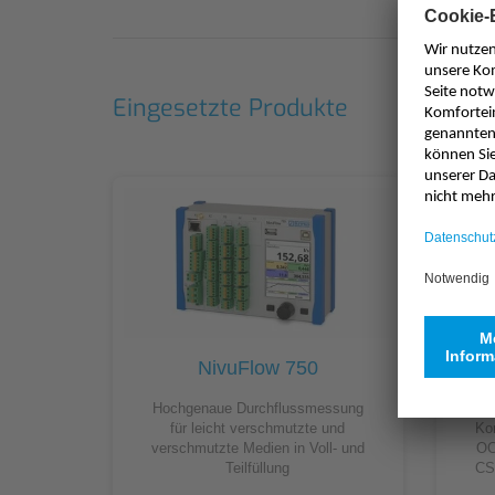
Eingesetzte Produkte
NivuFlow 750
Hochgenaue Durchflussmessung
Mu
für leicht verschmutzte und
Ko
verschmutzte Medien in Voll- und
OC
Teilfüllung
CS