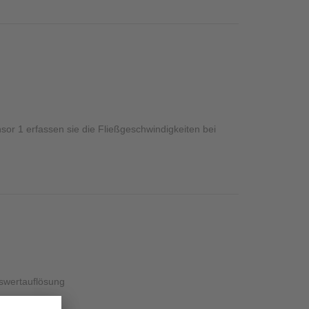
or 1 erfassen sie die Fließgeschwindigkeiten bei
swertauflösung