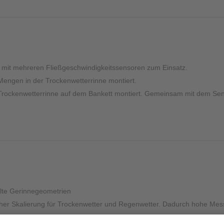
Sonstiges
mit mehreren Fließgeschwindigkeitssensoren zum Einsatz.
Mengen in der Trockenwetterrinne montiert.
Trockenwetterrinne auf dem Bankett montiert. Gemeinsam mit dem Sens
lte Gerinnegeometrien
her Skalierung für Trockenwetter und Regenwetter. Dadurch hohe Mes