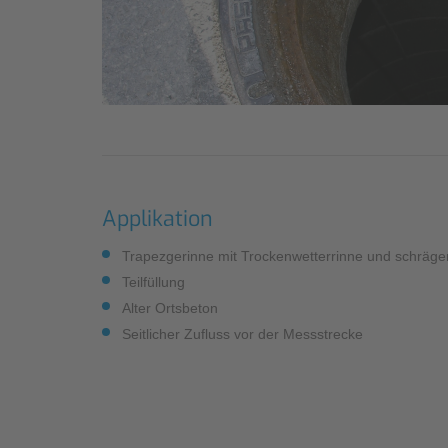
Industrieanwendungen
Qualität
Umfangreiche
Messdienstleistungen
Grundlagendatenerhebung zur
Schmutzfrachtmodellierung
Nachhaltigkeit
Überprüfung
Compliance
Abwasserwärmenutzungsanlage
Applikation
Trapezgerinne mit Trockenwetterrinne und schräge
Teilfüllung
Alter Ortsbeton
Seitlicher Zufluss vor der Messstrecke