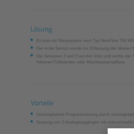
Lösung
Es kam ein Messsystem vom Typ NivuFlow 750 M3 
Der erste Sensor wurde zur Erfassung der kleinen 
Die Sensoren 2 und 3 wurden links und rechts der 
höheren Füllständen oder Mischwasserabfluss.
Vorteile
Unkomplizierte Programmierung durch voreingestel
Nutzung von 2 Analogausgängen mit unterschiedlic