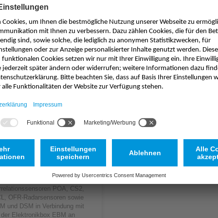
Multiplexer MPX
ltiplexer zum Anschluss von
rrelationssensoren POA, CS2,
L, OFR-Radarsensoren sowie
M und DSM in Verbindung mit
der Elektronikbox EBM an