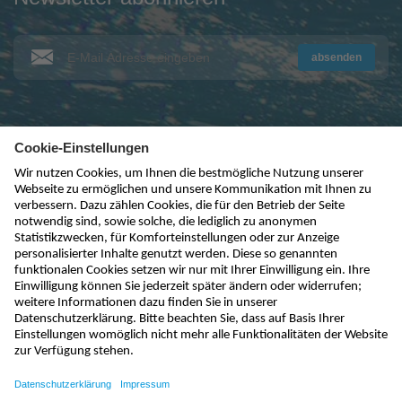
absenden
kontakt@nivus.com
+49 7262 9191-0
sales@nivus.com
+49 7262 9191-794
hotline@nivus.com