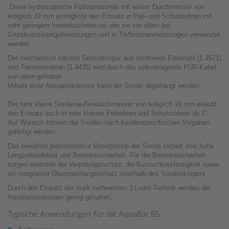
Diese hydrostatische Füll­standsonde mit einem Durchmesser von
lediglich 19 mm ermöglicht den Einsatz in Peil- und Schutzrohren mit
sehr geringem Innendurchmesser, wie sie vor allem bei
Grundwasserpegelmessungen und in Tiefbrunnenmessungen verwendet
werden.
Der mechanisch robuste Sensorkörper aus rostfreiem Edelstahl (1.4571)
und Trennmembran (1.4435) wird durch das selbsttragende PUR-Kabel
von oben gehalten.
Mittels einer Abspannklemme kann die Sonde abgehängt werden.
Der sehr kleine Sondenaußendurchmesser von lediglich 19 mm erlaubt
den Einsatz auch in sehr kleinen Peilrohren und Schutzrohren ab 1“.
Auf Wunsch können die Sonden nach kundenspezifischen Vorgaben
gefertigt werden.
Das bewährte piezoresistive Messprinzip der Sonde sichert eine hohe
Langzeitstabilität und Betriebssicherheit. Für die Betriebssicherheit
sorgen weiterhin der Verpolungsschutz, die Kurzschlussfestigkeit sowie
ein integrierter Überspannungsschutz innerhalb des Sondenkörpers.
Durch den Einsatz der stark ver­breiteten 2-Leiter-Technik werden die
Installationskosten gering gehalten.
Typische Anwendungen für die AquaBar BS