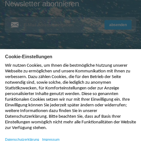
Newsletter abonnieren
absenden
kontakt@nivus.com
+49 7262 9191-0
sales@nivus.com
+49 7262 9191-794