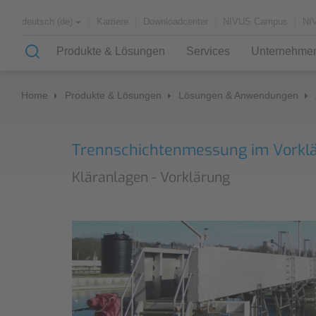
Karriere
Downloadcenter
NIVUS Campus
NI
deutsch (de)
Produkte & Lösungen
Services
Unternehme
Home
Produkte & Lösungen
Lösungen & Anwendungen
Lösungen & Anwendungen
Messdienstleistungen (SHM)
Über uns
Trennschichtenmessung im Vorkl
Case Studies
Ablauf einer Drosselüberprüfung
Partner und Verbände
Kläranlagen - Vorklärung
Fremdwasserermittlung
Geschichte
Anwendungsbeispiele
Kanalnetz
Automatisierte Netzmessung
Kläranlagen
Überprüfung einer Drosseleinrichtung
Wasserversorgung
Fließgewässer
Überprüfung einer
Durchflussmesseinrichtung