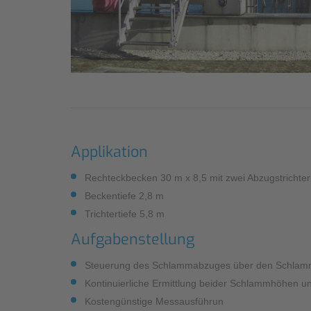
Industrieanwendungen
Qualität
Umfangreiche
Messdienstleistungen
Grundlagendatenerhebung zur
Schmutzfrachtmodellierung
Nachhaltigkeit
Überprüfung
Compliance
Abwasserwärmenutzungsanlage
Applikation
Rechteckbecken 30 m x 8,5 mit zwei Abzugstrichte
Beckentiefe 2,8 m
Trichtertiefe 5,8 m
Aufgabenstellung
Steuerung des Schlammabzuges über den Schlam
Kontinuierliche Ermittlung beider Schlammhöhen u
Kostengünstige Messausführun