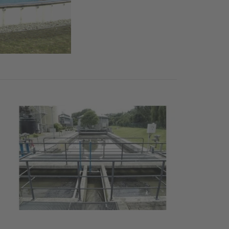
zessleitsystem NICOS