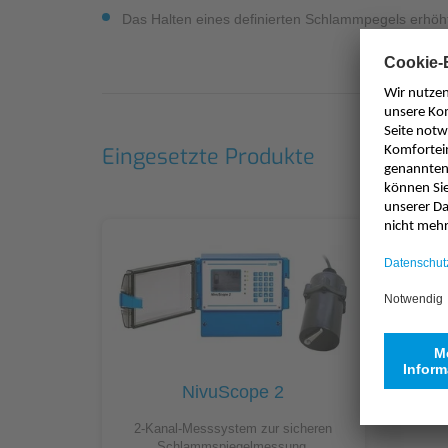
Das Halten eines definierten Schlammpegels erhöht
Eingesetzte Produkte
NivuScope 2
2-Kanal-Messsystem zur sicheren
Schlammspiegelmessung,