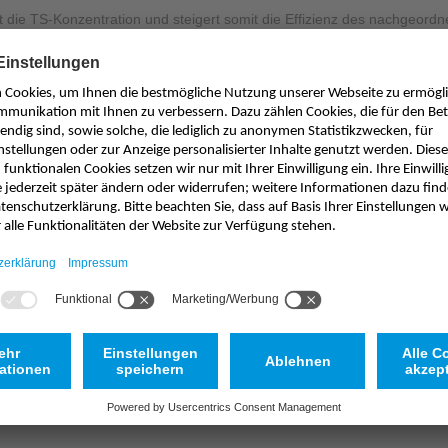
 die TS-Konzentration und steigert somit die Effizienz des nachgeordn