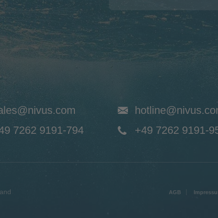
ales@nivus.com
hotline@nivus.c
49 7262 9191-794
+49 7262 9191-9
land
AGB
Impress