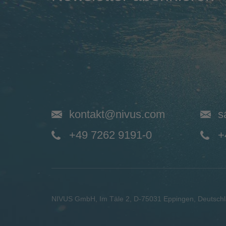
kontakt@nivus.com
s
+49 7262 9191-0
+
NIVUS GmbH
,
Im Täle 2
,
D-75031
Eppingen, Deutsch