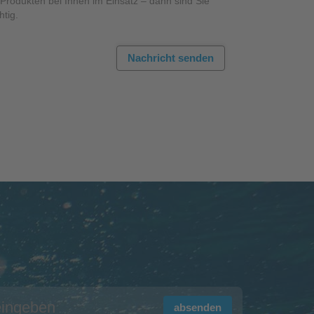
rodukten bei Ihnen im Einsatz – dann sind Sie
htig.
Nachricht senden
absenden