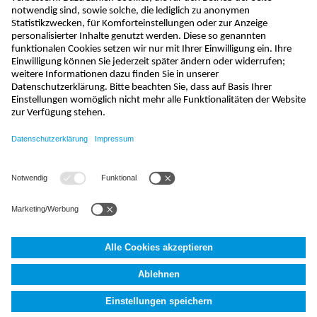
kontakt@nivus.com
+49 7262 9191-0
sales@nivus.com
+49 7262 9191-794
hotline@nivus.com
+49 7262 9191-955
NIVUS GmbH
,
Im Täle 2
,
D-75031
Eppingen, Deutschland