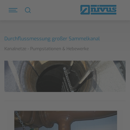
Durchflussmessung großer Sammelkanal
Kanalnetze - Pumpstationen & Hebewerke