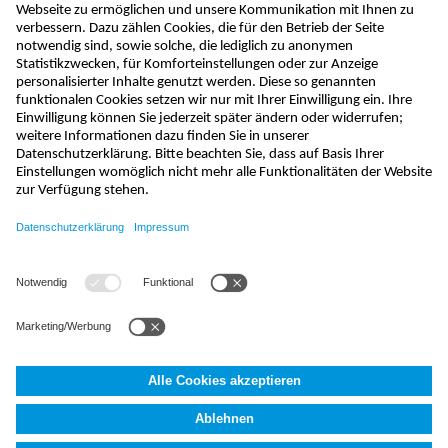
kontakt@nivus.com
+49 7262 9191-0
sales@nivus.com
+49 7262 9191-794
hotline@nivus.com
+49 7262 9191-955
NIVUS GmbH
,
Im Täle 2
,
D-75031
Eppingen, Deutschland