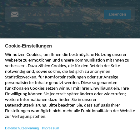
absenden
kontakt@nivus.com
+49 7262 9191-0
sales@nivus.com
+49 7262 9191-794
hotline@nivus.com