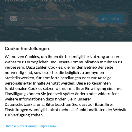
absenden
kontakt@nivus.com
+49 7262 9191-0
sales@nivus.com
+49 7262 9191-794
hotline@nivus.com