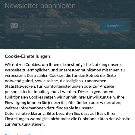
Newsletter abonnieren
absenden
kontakt@nivus.com
+49 7262 9191-0
sales@nivus.com
+49 7262 9191-794