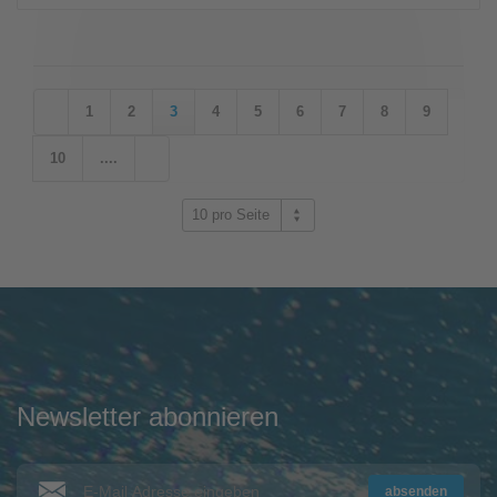
1
2
3
4
5
6
7
8
9
10
....
10 pro Seite
Newsletter abonnieren
absenden