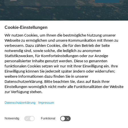
kontakt@nivus.com
+49 7262 9191-0
sales@nivus.com
+49 7262 9191-794
hotline@nivus.com
+49 7262 9191-955