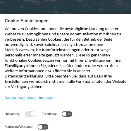
kontakt@nivus.com
+49 7262 9191-0
sales@nivus.com
+49 7262 9191-794
hotline@nivus.com
+49 7262 9191-955