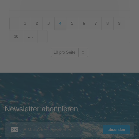
1
2
3
4
5
6
7
8
9
10
....
10 pro Seite
Newsletter abonnieren
absenden