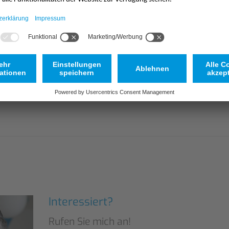
blatt | NivuLink Radar
Interessiert?
Rufen Sie mich an!