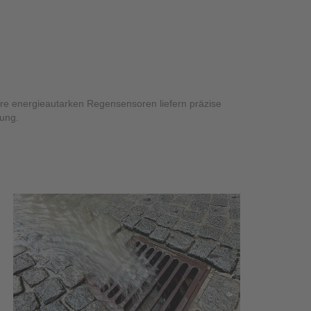
zessleitsystem NICOS
re energieautarken Regensensoren liefern präzise
gung.