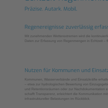
Industrieanwendungen
Qualität
Präzise. Autark. Mobil.
Umfangreiche
Messdienstleistungen
Grundlagendatenerhebung zur
Schmutzfrachtmodellierung
Nachhaltigkeit
Regenereignisse zuverlässig erfass
Überprüfung
Mit zunehmenden Wetterextremen wird die kontinuierl
Compliance
Abwasserwärmenutzungsanlage
Daten zur Erfassung von Regenmengen in Echtzeit – f
Nutzen für Kommunen und Einsatz
Kommunen, Wasserverbände und Einsatzkräfte erhalt
– etwa zur hydrologischen Bewertung von Einzugsgebie
und Retentionsräumen oder zur Nachdokumentation e
schafft Transparenz, erleichtert die Kommunikation m
infrastruktureller Belastungen im Rückblick.