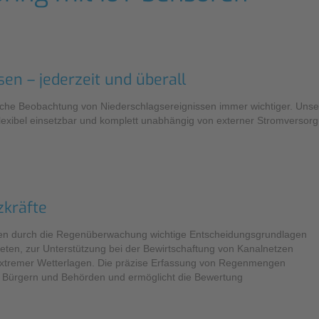
Kontaktformular
Pro
Füllstandsmessung
Know-How
Berührungslose Füllstandsmessung
Hydrostatische Füllstandsmessung
en – jederzeit und überall
Grenzstandmessung
iche Beobachtung von Niederschlagsereignissen immer wichtiger. Unse
lexibel einsetzbar und komplett unabhängig von externer Stromversor
Wasserqualität & Analyse
Regenmonitoring
kräfte
Zubehör
Montagezubehör
en durch die Regenüberwachung wichtige Entscheidungsgrundlagen
ten, zur Unterstützung bei der Bewirtschaftung von Kanalnetzen
Überspannungsschutz
xtremer Wetterlagen. Die präzise Erfassung von Regenmengen
it Bürgern und Behörden und ermöglicht die Bewertung
Ex-Modul / Multiplexer
Zubehörsoftware