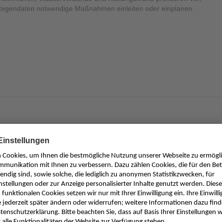
 Regendaten notwendige Maßnahmen einleiten oder einplanen.
nblatt | RMI Regensensor