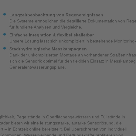
Langzeitbeobachtung von Regenereignissen
Die Systeme ermöglichen die detaillierte Dokumentation von R
für fundierte Analysen und Vergleiche.
Einfache Integration & flexibel skalierbar
Unsere Lösung lässt sich unkompliziert in bestehende Monitoring-
Stadthydrologische Messkampagnen
Dank der unkomplizierten Montage an vorhandener Straßeninfrast
sich die Sensorik optimal für den flexiblen Einsatz in Messkampa
Generalentwässerungspläne.
ichkeit, Pegelstände in Oberflächengewässern und Füllstände in
dar bieten wir eine leistungsstarke, autarke Sensorlösung, die
– in Echtzeit online bereitstellt. Bei Überschreiten von individuell
. Kommunen, Wasserverbände und Rettungskräfte profitieren von